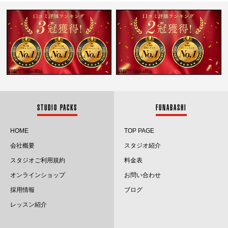
2025.3
2025.2
2025.1
2024.12
2024.11
STUDIO PACKS
FUNABASHI
2024.10
HOME
TOP PAGE
会社概要
スタジオ紹介
2024.9
スタジオご利用規約
料金表
2024.8
オンラインショップ
お問い合わせ
採用情報
ブログ
2024.7
レッスン紹介
2024.6