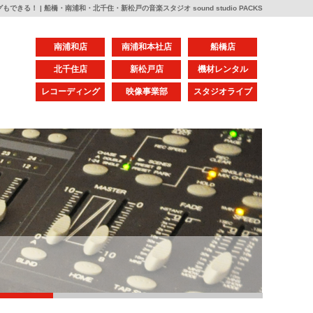
きる！ | 船橋・南浦和・北千住・新松戸の音楽スタジオ sound studio PACKS
南浦和店
南浦和本社店
船橋店
北千住店
新松戸店
機材レンタル
レコーディング
映像事業部
スタジオライブ