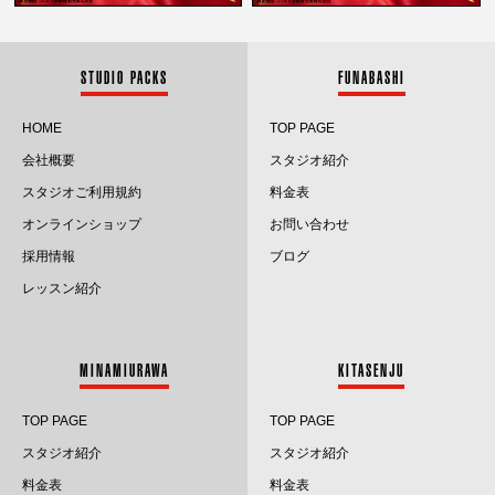
2025.10
2025.9
STUDIO PACKS
FUNABASHI
2025.8
HOME
TOP PAGE
会社概要
スタジオ紹介
2025.7
スタジオご利用規約
料金表
2025.6
オンラインショップ
お問い合わせ
採用情報
ブログ
2025.5
レッスン紹介
2025.4
2025.3
MINAMIURAWA
KITASENJU
2025.2
TOP PAGE
TOP PAGE
2025.1
スタジオ紹介
スタジオ紹介
料金表
料金表