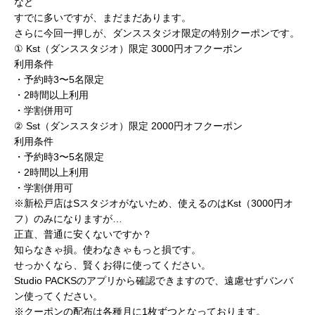
など
すでに多いですが、まだまだあります。
さらに今回一押しが、ダンススタジオ限定の特別クーポンです。
① Kst（ダンススタジオ）限定 3000円オフクーポン
利用条件
・予約時3〜5名限定
・2時間以上利用
・学割併用可
② Sst（ダンススタジオ）限定 2000円オフクーポン
利用条件
・予約時3〜5名限定
・2時間以上利用
・学割併用可
※新松戸店はSスタジオがないため、使えるのはKst（3000円オ
フ）のみになりますが…
正直、普通に安くないですか？
知らなきゃ損。使わなきゃもっと損です。
せっかくなら、賢くお得に使ってください。
Studio PACKSのアプリから確認できますので、遠慮せずバンバ
ン使ってください。
※クーポンの配布は各種月に1枚ずつとなっております。