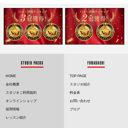
2026.1
2025.12
2025.11
2025.10
2025.9
STUDIO PACKS
FUNABASHI
2025.8
HOME
TOP PAGE
会社概要
スタジオ紹介
2025.7
スタジオご利用規約
料金表
2025.6
オンラインショップ
お問い合わせ
採用情報
ブログ
2025.5
レッスン紹介
2025.4