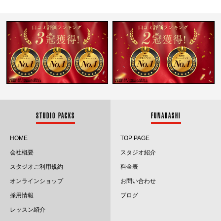
2025.12
2025.11
2025.10
2025.9
2025.8
2025.7
STUDIO PACKS
FUNABASHI
2025.6
HOME
TOP PAGE
会社概要
スタジオ紹介
2025.5
スタジオご利用規約
料金表
2025.4
オンラインショップ
お問い合わせ
採用情報
ブログ
2025.3
レッスン紹介
2025.2