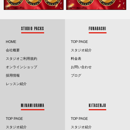
2026.1
2025.12
2025.11
STUDIO PACKS
FUNABASHI
2025.10
HOME
TOP PAGE
会社概要
スタジオ紹介
2025.9
スタジオご利用規約
料金表
2025.8
オンラインショップ
お問い合わせ
採用情報
ブログ
2025.7
レッスン紹介
2025.6
2025.5
MINAMIURAWA
KITASENJU
2025.4
TOP PAGE
TOP PAGE
2025.3
スタジオ紹介
スタジオ紹介