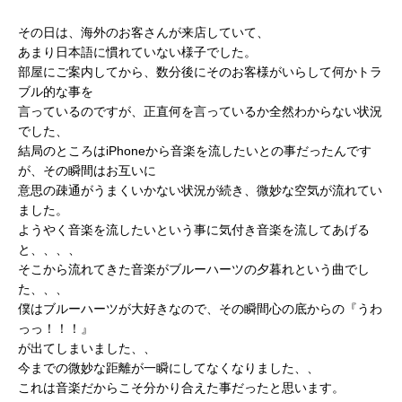
その日は、海外のお客さんが来店していて、
あまり日本語に慣れていない様子でした。
部屋にご案内してから、数分後にそのお客様がいらして何かトラ
ブル的な事を
言っているのですが、正直何を言っているか全然わからない状況
でした、
結局のところはiPhoneから音楽を流したいとの事だったんです
が、その瞬間はお互いに
意思の疎通がうまくいかない状況が続き、微妙な空気が流れてい
ました。
ようやく音楽を流したいという事に気付き音楽を流してあげる
と、、、、
そこから流れてきた音楽がブルーハーツの夕暮れという曲でし
た、、、
僕はブルーハーツが大好きなので、その瞬間心の底からの『うわ
っっ！！！』
が出てしまいました、、
今までの微妙な距離が一瞬にしてなくなりました、、
これは音楽だからこそ分かり合えた事だったと思います。