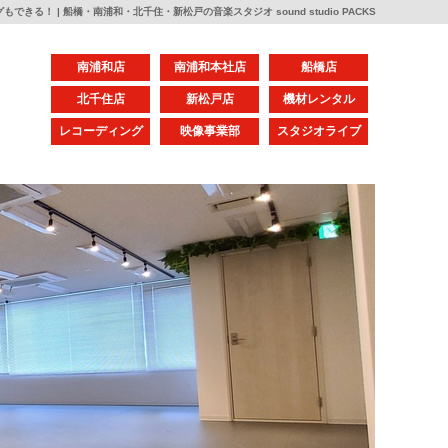
きる！ | 船橋・南浦和・北千住・新松戸の音楽スタジオ sound studio PACKS
南浦和店
南浦和本社店
船橋店
北千住店
新松戸店
機材レンタル
レコーディング
映像事業部
スタジオライブ