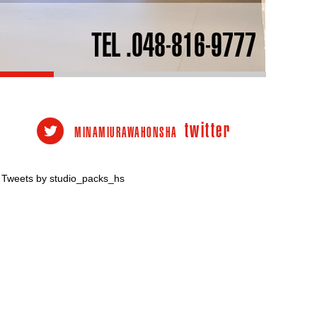
TEL .048-816-9777
twitter
MINAMIURAWAHONSHA
Tweets by studio_packs_hs