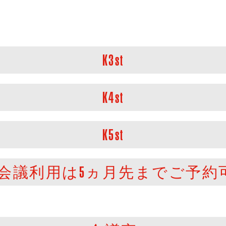
K3st
K4st
K5st
st(会議利用は5ヵ月先までご予約