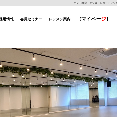
バンド練習・ダンス・レコーディングもで
マイ
ペー
ジ
採用情報
会員セミナー
レッスン案内
【
】