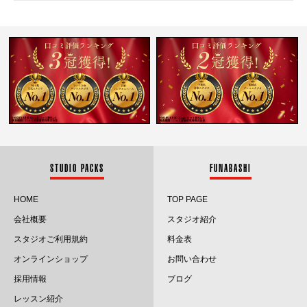
2026.4
2026.3
2026.2
2026.1
2025.12
2025.11
STUDIO PACKS
FUNABASHI
2025.10
HOME
TOP PAGE
会社概要
スタジオ紹介
2025.9
スタジオご利用規約
料金表
2025.8
オンラインショップ
お問い合わせ
採用情報
ブログ
2025.7
レッスン紹介