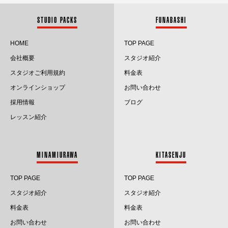
2025.11
STUDIO PACKS
FUNABASHI
2025.10
HOME
TOP PAGE
会社概要
スタジオ紹介
2025.9
スタジオご利用規約
料金表
2025.8
オンラインショップ
お問い合わせ
採用情報
ブログ
2025.7
レッスン紹介
2025.6
2025.5
MINAMIURAWA
KITASENJU
2025.4
TOP PAGE
TOP PAGE
2025.3
スタジオ紹介
スタジオ紹介
料金表
料金表
2025.2
お問い合わせ
お問い合わせ