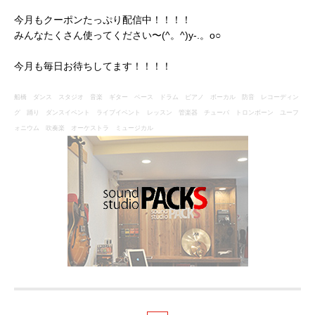
今月もクーポンたっぷり配信中！！！！
みんなたくさん使ってください〜(^。^)y-.。o○
今月も毎日お待ちしてます！！！！
船橋 ダンス スタジオ 音楽 ギター ベース ドラム ピアノ ボーカル 防音 レコーディン
グ 踊り ダンスイベント ライブイベント レッスン 管楽器 チューバ トロンボーン ユーフ
ォニウム 吹奏楽 オーケストラ ミュージカル