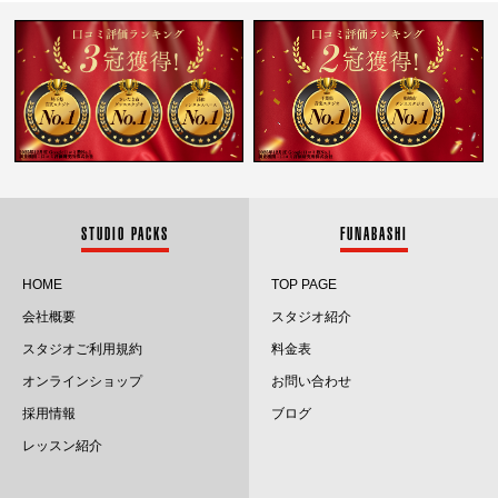
2026.1
2025.12
2025.11
2025.10
2025.9
STUDIO PACKS
FUNABASHI
2025.8
HOME
TOP PAGE
会社概要
スタジオ紹介
2025.7
スタジオご利用規約
料金表
2025.6
オンラインショップ
お問い合わせ
採用情報
ブログ
2025.5
レッスン紹介
2025.4