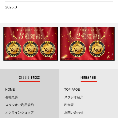
2026.3
2026.2
2026.1
2025.12
2025.11
2025.10
2025.9
STUDIO PACKS
FUNABASHI
2025.8
HOME
TOP PAGE
会社概要
スタジオ紹介
2025.7
スタジオご利用規約
料金表
2025.6
オンラインショップ
お問い合わせ