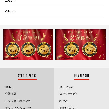
2026.4
2026.3
2026.2
2026.1
2025.12
2025.11
2025.10
2025.9
STUDIO PACKS
FUNABASHI
2025.8
HOME
TOP PAGE
会社概要
スタジオ紹介
2025.7
スタジオご利用規約
料金表
2025.6
オンラインショップ
お問い合わせ