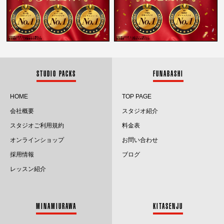
2025.12
2025.11
2025.10
2025.9
STUDIO PACKS
FUNABASHI
2025.8
HOME
TOP PAGE
会社概要
スタジオ紹介
2025.7
スタジオご利用規約
料金表
2025.6
オンラインショップ
お問い合わせ
採用情報
ブログ
2025.5
レッスン紹介
2025.4
2025.3
MINAMIURAWA
KITASENJU
2025.2