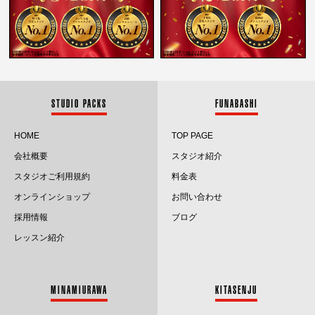
2025.12
2025.11
2025.10
2025.9
STUDIO PACKS
FUNABASHI
2025.8
HOME
TOP PAGE
会社概要
スタジオ紹介
2025.7
スタジオご利用規約
料金表
2025.6
オンラインショップ
お問い合わせ
採用情報
ブログ
2025.5
レッスン紹介
2025.4
2025.3
MINAMIURAWA
KITASENJU
2025.2