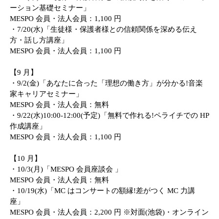
ーション基礎セミナー」
MESPO
会員
・法人会員：
1,100
円
・
7/20(
水
)
「生徒様・保護者様との信頼関係を深める伝え
方・話し方講座」
MESPO
会員・法人会員：
1,100
円
【
9
月】
・
9/2(
金
)
「あなたに合った「理想の働き方」が分かる!音楽
家キャリアセミナー」
MESPO
会員・法人会員：無料
・
9/22(
水
)10:00-12:00
(予定)「無料で作れる!ペライチでの
HP
作成講座」
MESPO
会員・法人会員：
1,100
円
【
10
月】
・
10/3(
月
)
「
MESPO
会員座談会 」
MESPO
会員・法人会員：無料
・
10/19(
水
)
「
MC
はコンサートの額縁!差がつく
MC
力講
座」
MESPO
会員・法人会員：
2,200
円 ※対面(池袋)・オンライン