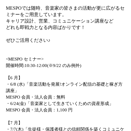
MESPO
では随時、音楽家の皆さまの活動が更に広がるセ
ミナーをご用意しています。
キャリア設計、営業、コミュニケーション講座など
どれも即戦力となる内容ばかりです！
ぜひご活用ください
♪
<
MESPO
セミナー>
開催時間:
10:30-12:00
(※
9/22
のみ例外)
【
6
月】
・
6/8 (
水
)
「音楽活動を発展!オンライン配信の基礎と稼ぎ方
講座」
MESPO
会員・法人会員：無料
・
6/24(
金
)
「音楽家として生きていくための資産形成」
MESPO
会員・法人会員：
1,100
円
【
7
月】
・
7/7(
木
)
「生徒様・保護者様との信頼関係を築くコミュニケ