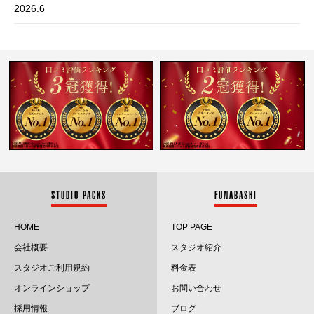
2026.6
2026.5
2026.4
2026.3
2026.2
2026.1
2025.12
STUDIO PACKS
FUNABASHI
2025.11
HOME
TOP PAGE
会社概要
スタジオ紹介
2025.10
スタジオご利用規約
料金表
2025.9
オンラインショップ
お問い合わせ
採用情報
ブログ
2025.8