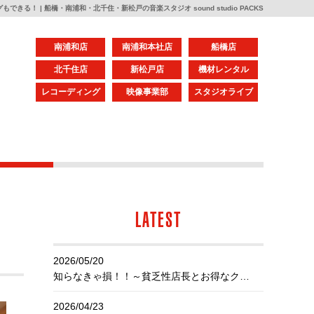
きる！ | 船橋・南浦和・北千住・新松戸の音楽スタジオ sound studio PACKS
南浦和店
南浦和本社店
船橋店
北千住店
新松戸店
機材レンタル
レコーディング
映像事業部
スタジオライブ
LATEST
2026/05/20
知らなきゃ損！！～貧乏性店長とお得なクーポン～
2026/04/23