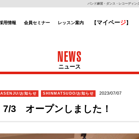
バンド練習・ダンス・レコーディングもで
マイ
ペー
ジ
採用情報
会員セミナー
レッスン案内
【
】
NEWS
ニュース
2023/07/07
TASENJU/お知らせ
SHINMATSUDO/お知らせ
7/3 オープンしました！