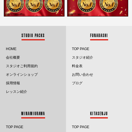
2026.2
2026.1
2025.12
STUDIO PACKS
FUNABASHI
2025.11
HOME
TOP PAGE
会社概要
スタジオ紹介
2025.10
スタジオご利用規約
料金表
2025.9
オンラインショップ
お問い合わせ
採用情報
ブログ
2025.8
レッスン紹介
2025.7
2025.6
MINAMIURAWA
KITASENJU
2025.5
TOP PAGE
TOP PAGE