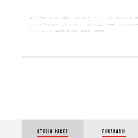
新松戸
松戸
柏
流山
南流山
八柱
新八柱
バンド ドラム 音楽スタジオ 
レッスン 個人レッスン ダンスレッスン フラ バレエ ベリーダンス ジャズダ
ニウム チューバ
DANCE STUDIO DANCE LESSON
STUDIO PACKS
FUNABASHI