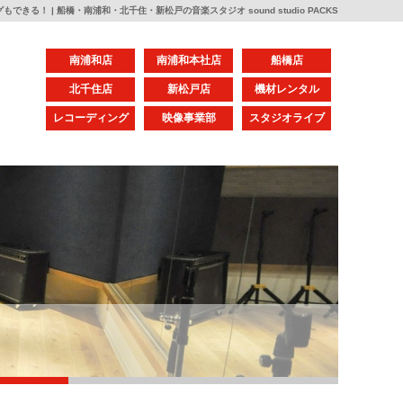
きる！ | 船橋・南浦和・北千住・新松戸の音楽スタジオ sound studio PACKS
南浦和店
南浦和本社店
船橋店
北千住店
新松戸店
機材レンタル
レコーディング
映像事業部
スタジオライブ