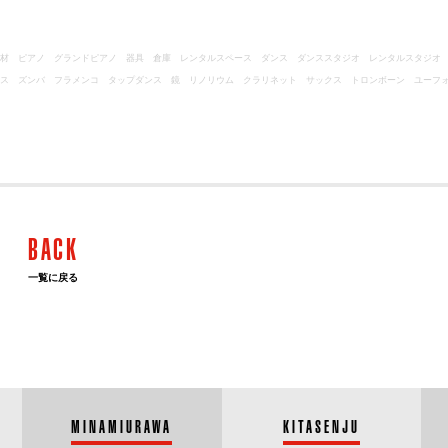
機材 ピアノ グランドピアノ 器具 倉庫 レンタルスペース ダンス ダンススタジオ レンタルスタジ
ンス ズンバ フラメンコ タップダンス 鏡 リノリウム クラリネット サックス トロンボーン
ユーフ
BACK
一覧に戻る
MINAMIURAWA
KITASENJU