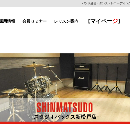
バンド練習・ダンス・レコーディングもで
マイ
ペー
ジ
採用情報
会員セミナー
レッスン案内
【
】
SHINMATSUDO
スタジオパックス新松戸店