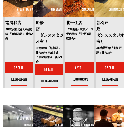
MINAMIURAWA
FUNABASHI
KITASENJU
SHINMATSUDO
南浦和店
船橋
北千住店
新松戸
店
店
JR京浜東北線 / 武蔵野
JR常磐線 / 東京メトロ
線 「南浦和駅」 徒歩2
千代田線 「北千住駅」
ダンススタジ
ダンススタジオ
分
徒歩4分
オ有り
有り
JR総武線「船橋駅」
JR武蔵野線「新松戸
徒歩5分 / 京成本線
駅」徒歩3分
「京成船橋駅」徒歩3
分
DETAIL
DETAIL
DETAIL
DETAIL
TEL.048-839-8989
TEL.03-6806-2878
TEL.047-711-5002
TEL.047-425-5833
MINAMIURAWA
HONSHA
RENTAL
RECORDING
MOVIE