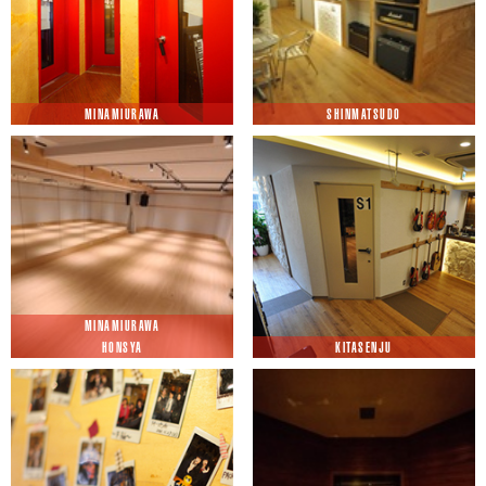
MINAMIURAWA
SHINMATSUDO
MINAMIURAWA
HONSYA
KITASENJU