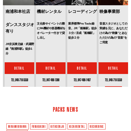
南浦和本社店
機材レンタル
レコーディング
映像事業部
文化祭やイベントの際
業界標準Pro Tools録
音楽スタジオとしての
ダンススタジオ
にPA機材や楽器機材を
音。JR「船橋駅」徒歩
実績を元に、あなただ
有り
オペレーター付きで貸
３分 / 京成「船橋駅」
けの為の“映像”とあな
し出し
徒歩２分
ただけの為の”音楽”を
ご用意
JR京浜東北線・武蔵野
線『南浦和駅』徒歩1
分
DETAIL
DETAIL
DETAIL
DETAIL
TEL.048-710-5550
TEL.047-489-1398
TEL.047-409-1407
TEL.048-710-5550
PACKS NEWS
MINAMIURAWA
FUNABASHI
KITASENJU
KIZAIRENTAL
RECORDING