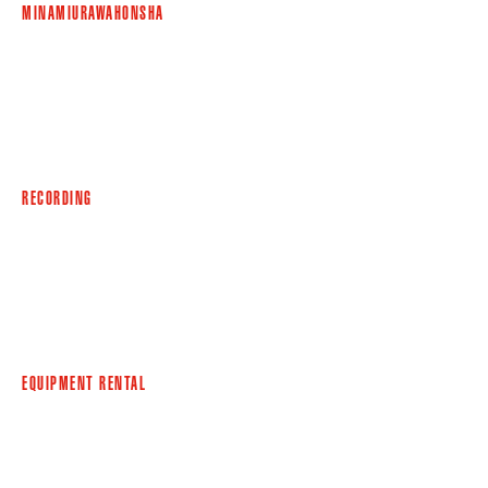
MINAMIURAWAHONSHA
2018/05/09
SHINMATSUDO
新松戸店限定！個人練習回数券半額キャンペーン開催！
RECORDING
EQUIPMENT RENTAL