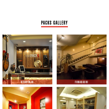
PACKS GALLERY
KITASENJU
FUNABASHI