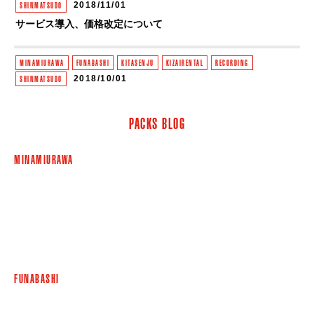
2018/11/01
SHINMATSUDO
サービス導入、価格改定について
MINAMIURAWA
FUNABASHI
KITASENJU
KIZAIRENTAL
RECORDING
2018/10/01
SHINMATSUDO
PACKS創業祭 開催！
PACKS BLOG
2018/08/28
MINAMIURAWA
FUNABASHI
KITASENJU
SHINMATSUDO
「'80-'90 REVIVAL LIVE」開催決定！
MINAMIURAWA
MINAMIURAWA
FUNABASHI
KITASENJU
KIZAIRENTAL
RECORDING
2018/08/08
SHINMATSUDO
格安楽器メンテナンス始めました！
2018/08/02
MINAMIURAWA
FUNABASHI
KITASENJU
SHINMATSUDO
FUNABASHI
【予告】全店舗 深夜パック割引キャンペーン開催決定！