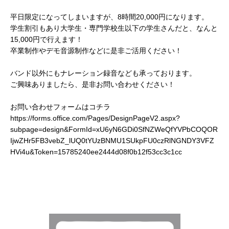
平日限定になってしまいますが、8時間20,000円になります。
学生割引もあり大学生・専門学校生以下の学生さんだと、なんと
15,000円で行えます！
卒業制作やデモ音源制作などに是非ご活用ください！
バンド以外にもナレーション録音なども承っております。
ご興味ありましたら、是非お問い合わせください！
お問い合わせフォームはコチラ
https://forms.office.com/Pages/DesignPageV2.aspx?
subpage=design&FormId=xU6yN6GDi0SfNZWeQfYVPbCOQOR
IjwZHr5FB3vebZ_lUQ0tYUzBNMU1SUkpFU0czRlNGNDY3VFZ
HVi4u&Token=15785240ee2444d08f0b12f53cc3c1cc