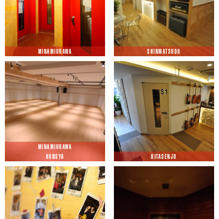
MINAMIURAWA
SHINMATSUDO
MINAMIURAWA
HONSYA
KITASENJU