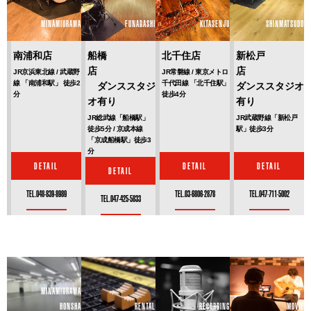
MINAMIURAWA
FUNABASHI
KITASENJU
SHINMATSUDO
南浦和店
船橋
北千住店
新松戸
店
店
JR京浜東北線 / 武蔵野
JR常磐線 / 東京メトロ
線 「南浦和駅」 徒歩2
千代田線 「北千住駅」
ダンススタジ
ダンススタジオ
分
徒歩4分
オ有り
有り
JR総武線「船橋駅」
JR武蔵野線「新松戸
徒歩5分 / 京成本線
駅」徒歩3分
「京成船橋駅」徒歩3
分
DETAIL
DETAIL
DETAIL
DETAIL
TEL.048-839-8989
TEL.03-6806-2878
TEL.047-711-5002
TEL.047-425-5833
MINAMIURAWA
HONSHA
RENTAL
RECORDING
MOVIE