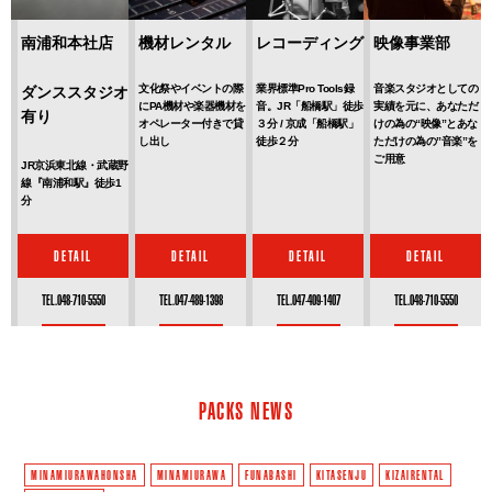
南浦和本社店
機材レンタル
レコーディング
映像事業部
文化祭やイベントの際
業界標準Pro Tools録
音楽スタジオとしての
ダンススタジオ
にPA機材や楽器機材を
音。JR「船橋駅」徒歩
実績を元に、あなただ
有り
オペレーター付きで貸
３分 / 京成「船橋駅」
けの為の“映像”とあな
し出し
徒歩２分
ただけの為の”音楽”を
ご用意
JR京浜東北線・武蔵野
線『南浦和駅』徒歩1
分
DETAIL
DETAIL
DETAIL
DETAIL
TEL.048-710-5550
TEL.047-489-1398
TEL.047-409-1407
TEL.048-710-5550
PACKS NEWS
MINAMIURAWAHONSHA
MINAMIURAWA
FUNABASHI
KITASENJU
KIZAIRENTAL