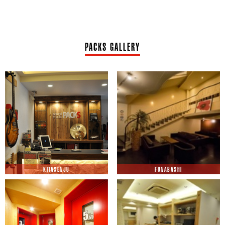
PACKS GALLERY
KITASENJU
FUNABASHI