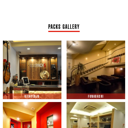
PACKS GALLERY
KITASENJU
FUNABASHI