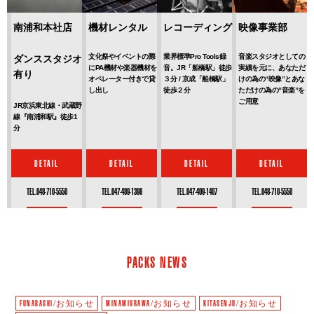
南浦和本社店
機材レンタル
レコーディング
映像事業部
文化祭やイベントの際
業界標準Pro Tools録
音楽スタジオとしての
ダンススタジオ
にPA機材や楽器機材を
音。JR「船橋駅」徒歩
実績を元に、あなただ
有り
オペレーター付きで貸
３分 / 京成「船橋駅」
けの為の“映像”とあな
し出し
徒歩２分
ただけの為の”音楽”を
ご用意
JR京浜東北線・武蔵野
線『南浦和駅』徒歩1
分
DETAIL
DETAIL
DETAIL
DETAIL
TEL.048-710-5550
TEL.047-489-1398
TEL.047-409-1407
TEL.048-710-5550
PACKS NEWS
FUNABASHI/お知らせ
MINAMIURAWA/お知らせ
KITASENJU/お知らせ