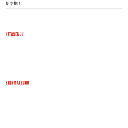
新学期！
KITASENJU
SHINMATSUDO