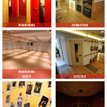
MINAMIURAWA
SHINMATSUDO
MINAMIURAWA
HONSYA
KITASENJU