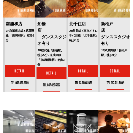
MINAMIURAWA
FUNABASHI
KITASENJU
SHINMATSUDO
南浦和店
船橋
北千住店
新松戸
店
店
JR京浜東北線 / 武蔵野
JR常磐線 / 東京メトロ
線 「南浦和駅」 徒歩2
千代田線 「北千住駅」
ダンススタジ
ダンススタジオ
分
徒歩4分
オ有り
有り
JR総武線「船橋駅」
JR武蔵野線「新松戸
徒歩5分 / 京成本線
駅」徒歩3分
「京成船橋駅」徒歩3
分
DETAIL
DETAIL
DETAIL
DETAIL
TEL.048-839-8989
TEL.03-6806-2878
TEL.047-711-5002
TEL.047-425-5833
MINAMIURAWA
HONSHA
RENTAL
RECORDING
MOVIE