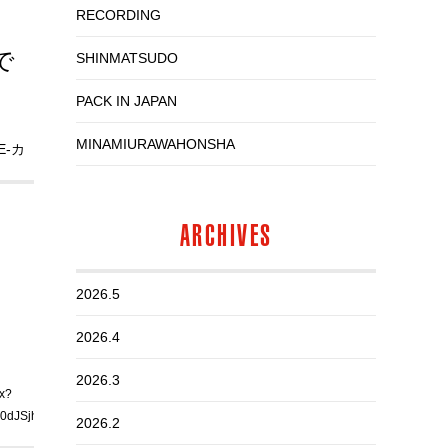
RECORDING
」
で
SHINMATSUDO
PACK IN JAPAN
MINAMIURAWAHONSHA
E-カ
ARCHIVES
2026.5
2026.4
2026.3
ただ
px?
認」
0dJSjhWUS4u
2026.2
ださ