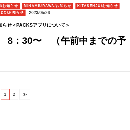
応援をお願いいたします！
HI/お知らせ
MINAMIURAWA/お知らせ
KITASENJU/お知らせ
ンディング CAMPFIRE】
https://camp-fire.jp/projects/view/678
2023/05/26
UDO/お知らせ
gn=cp_po_share_c_msg_mypage_projects_open
知らせ＜PACKSアプリについて＞
31 8：30〜 （午前中までの予
ＰＡＣＫＳアプリが 利
プデートの為、
なります。
問い合わせは、お電話にてお願い致します。
1
2
≫
店されるお客様についても、ポイントの利用ができません。