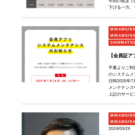
今回の改定で
下げる一方、
いただいてお
ご不明な点が
今後とも、皆
MINAMIU
解賜りますよ
MINAMIUR
SHINMATS
【会員証ア
平素よりご利
のシステムメ
日時
2025年
メンテナンス
上記のサービ
お客様にはご
す。
MINAMIU
MINAMIUR
2024/03/29