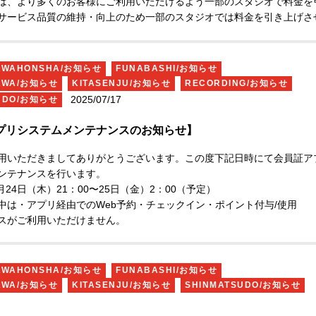
は、より多くのお客様にご利用いただけるよう一部のスタジオで料金を
サービス品質の維持・向上のため一部のスタジオでは料金を引き上げさ
ります。
ございましたら、お気軽にスタッフまでお尋ねください。
さまにご満足いただけるスタジオづくりに努めてまいりますので、何卒
RAWAHONSHA/お知らせ
FUNABASHI/お知らせ
うお願い申し上げます。
AWA/お知らせ
KITASENJU/お知らせ
RECORDING/お知らせ
2025/07/17
UDO/お知らせ
プリシステムメンテナンスのお知らせ】
用いただきましてありがとうございます。
この度下記日時にて会員証ア
ンテナンスを行います。
7月24日（木）21：00〜25日（金）2：00（予定）
中は
・アプリ経由でのWeb予約
・チェックイン
・ポイント付与/使用
スがご利用いただけません。
不便をおかけいたしますが、
何卒ご理解いただきますようお願い申し上
RAWAHONSHA/お知らせ
FUNABASHI/お知らせ
AWA/お知らせ
KITASENJU/お知らせ
SHINMATSUDO/お知らせ