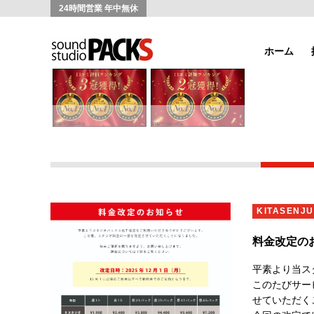
24時間営業 年中無休
ホーム
KITASENJ
料金改定のお
平素より当ス
このたびサー
せていただく