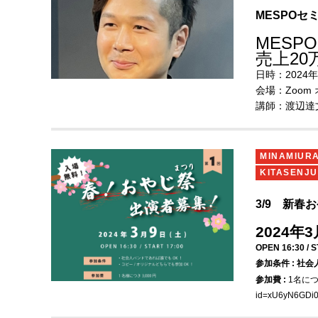
MESPO
MES
売上20
日時：2024年4
会場：Zoom
講師：渡辺達文
シワの音」代
参加資格：ど
受講料:【会員
MINAMIUR
※アーカイブ
KITASENJU
■詳細、お申
3/9 新
https://musi
2024年
※申込み締切
OPEN 16:30 / 
参加条件 : 社
※PAC
参加費 :
1名につ
けます
id=xU6yN6GD
があり