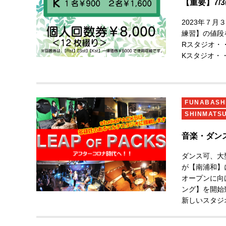
【重要】7/
人会員
2023年７
練習】の値段
Rスタジオ・・・
Kスタジオ・・・
◆個人回数券（
使用可能です
FUNABAS
SHINMATS
音楽・ダン
ダンス可、大
が【南浦和】
オープンに向
ング】を開始
新しいスタジ
リーンバック
クラウドファ