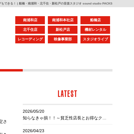
きる！ | 船橋・南浦和・北千住・新松戸の音楽スタジオ sound studio PACKS
南浦和店
南浦和本社店
船橋店
北千住店
新松戸店
機材レンタル
レコーディング
映像事業部
スタジオライブ
LATEST
2026/05/20
知らなきゃ損！！～貧乏性店長とお得なクーポン～
定さ
2026/04/23