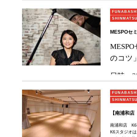
い。
FUNABAS
SHINMATS
MESPO
MESPO
のコツ
日時：
2
※
FUNABAS
SHINMATS
会場：
【南浦和店
袋スタ
南浦和店 K
K6スタジオ