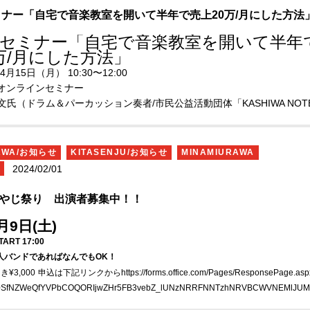
セミナー「自宅で音楽教室を開いて半年で売上20万/月にした方法
POセミナー「自宅で音楽教室を開いて半年
万/月にした方法」
月15日（月） 10:30〜12:00
 オンラインセミナー
氏（ドラム＆パーカッション奏者/市民公益活動団体「KASHIWA NOT
表/100人アコースティック音楽祭 主催）
なたでもご参加可能です
】1,750円【エルパ会員優待】2,750円【非会員】4,400円
AWA/お知らせ
KITASENJU/お知らせ
MINAMIURAWA
動画の配布も同料金で可能です
2024/02/01
し込みはこちら！
春おやじ祭り 出演者募集中！！
c-mespo.com/event/#20240415
3月9日(土)
【4月8日（月）】
START 17:00
会人バンドであればなんでもOK！
KS会員の方は【会員】
1,750円
でご参加い
き¥3,000
申込は下記リンクから
https://forms.office.com/Pages/ResponsePage.as
。
※お申込みフォームに「会員形態の確
i0SfNZWeQfYVPbCOQORIjwZHr5FB3vebZ_lUNzNRRFNNTzhNRVBCWVNEMlJUM
ます。【法人会員】を選択してお進みく