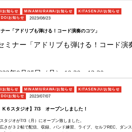
HI/お知らせ
MINAMIURAWA/お知らせ
KITASENJU/お知らせ
2023/08/23
UDO/お知らせ
セミナー「アドリブも弾ける！コード演奏のコツ」
セミナー「アドリブも弾ける！コード演
」
023
年
9
月
25
日（月）
10:30
〜
12:30
事前オンデマンド動画受講あり（
30
分程度
HI/お知らせ
MINAMIURAWA/お知らせ
KITASENJU/お知らせ
2023/07/07
UDO/お知らせ
(株)エルパ麻布十番本社
または
(株)エル
 K６スタジオ】7/3 オープンしました！
ジオ
6スタジオが7/3（月）にオープン致しました。
は広さが３２帖で配信、収録、バンド練習、ライブ、セルフREC、ダン