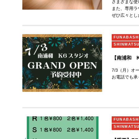
さまざまな使
講師：
また、専用ラ
ぜひ広々とし
参加資
【南浦和店 
https://www.
FUNABAS
最大人
SHINMATS
受講料
【南浦和 
【非会
7/3（月）
お電話でも承
※
■詳細
https://
FUNABAS
※申込
SHINMATS
【会員
みフォ