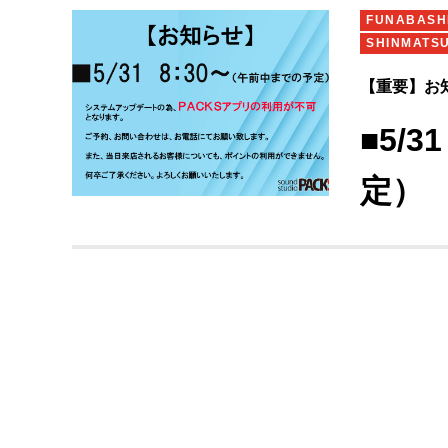
のあたたかい
FUNABAS
【クラウドファ
SHINMATS
utm_campai
【重要】お
■5/
定）
システムアッ
不可
と
ご予約 、お
また、当日来