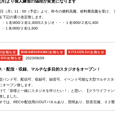
3(月)より個人練習の値段が変更になります
】を選択してお進みください。
月３日（月）11：00（予定）より、昨今の燃料高騰、材料費高騰を受け、
を下記の通り改定致します。
１名\800/２名\1,400
Sスタジオ・・・１名\800/２名\1,400
１名\900/２名\1,600
１２枚綴り）\8,000
※回数券は、【Rst】【Sst】【Kst】一律価格￥80
。
HI/お知らせ
MINAMIURAWA/お知らせ
KITASENJU/お知らせ
2023/06/09
UDO/お知らせ
ス・配信・収録、マルチな多目的スタジオをオープン！
型バンド可、配信可、収録可、録音可、イベント可能な
大型マルチスタ
にオープン致します。
けて「皆様と一緒にスタジオを作りたい！」と思い、
【クラウドファン
致しました。
オでは、RECや配信用のOUTパネルあり、照明あり、防音完備、３２
あり、ホワイトバックもつく予定です。
ンディングでは【お得なリターン】をご用意しておりますので、ぜひ、