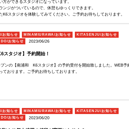
い方ができるスタジオになっています。
船山 美也子氏（ピアノ・音楽理論講師）
ウンジがついているので、休憩もゆっくりできます。
たK6スタジオを体験してみてください。
ご予約お待ちしております。
格：
どなたでもご参加可能です
K6スタジオ】
studio-packs.jp/minamiurawa
HI/お知らせ
MINAMIURAWA/お知らせ
KITASENJU/お知らせ
数：
20
名
2023/06/26
UDO/お知らせ
：【会員】
2,750
円【エルパ会員優待】
3,85
K6スタジオ】予約開始！
員】
5,500
円
オープンの【南浦和 K6スタジオ】の予約受付を開始致しました。
WEB予
っております。ご予約お待ちしております。
アーカイブ動画の配布も同料金で可能で
、お申し込みはこちら！
music-mespo.com/event/#20230925
HI/お知らせ
MINAMIURAWA/お知らせ
KITASENJU/お知らせ
み締切【
9
月
17
日（日）】
※PACKS会員の
2023/06/20
UDO/お知らせ
】
2,750
円 でご参加いただけます。
※お申
ームに「会員形態の確認」があります。