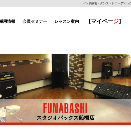
バンド練習・ダンス・レコーディングもで
マイ
ペー
ジ
採用情報
会員セミナー
レッスン案内
【
】
FUNABASHI
スタジオパックス船橋店