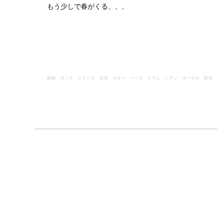
もう少しで春がくる、、、
船橋
ダンス
スタジオ
音楽
ギター
ベース
ドラム
ピアノ
ボーカル
防音