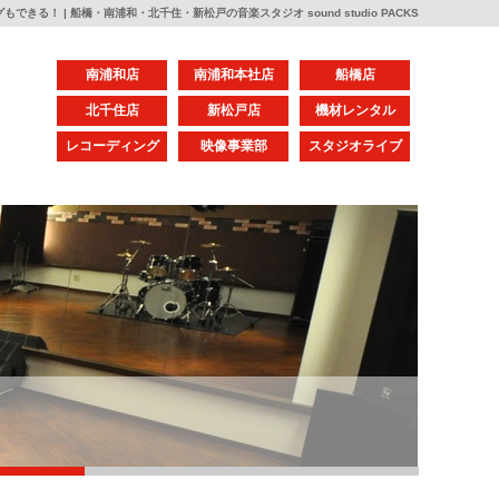
きる！ | 船橋・南浦和・北千住・新松戸の音楽スタジオ sound studio PACKS
南浦和店
南浦和本社店
船橋店
北千住店
新松戸店
機材レンタル
レコーディング
映像事業部
スタジオライブ