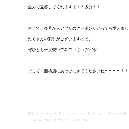
全力で返答してくれますよ！！多分！！
そして、今月からアプリのクーポンがとっても増えまし
たくさんの割引がございますので、
ぜひとも一度覗いてみて下さい(^▽^)/
そして、船橋店にあそびにきてくださいね〜〜〜〜！！
船橋 ダンス スタジオ 音楽 ギター ベース ドラム ピアノ ボーカル 防音 
フォニウム 吹奏楽 オーケストラ ミュージカル