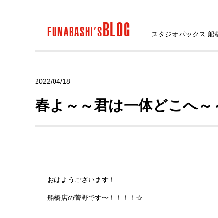
BLOG
FUNABASHI’S
スタジオパックス 船
2022/04/18
春よ～～君は一体どこへ～
おはようございます！
船橋店の菅野です〜！！！！☆