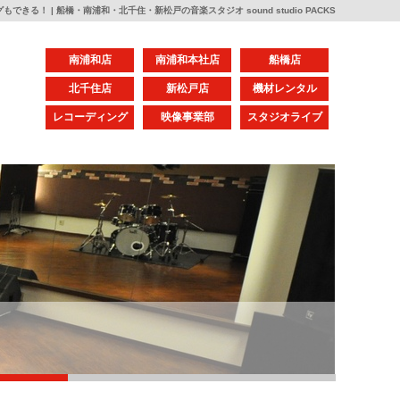
きる！ | 船橋・南浦和・北千住・新松戸の音楽スタジオ sound studio PACKS
南浦和店
南浦和本社店
船橋店
北千住店
新松戸店
機材レンタル
レコーディング
映像事業部
スタジオライブ