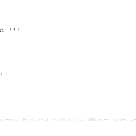
た！！！！
！！
レコーディング 踊り ダンスイベント ライブイベント レッスン 管楽器 チューバ トロンボーン ユ