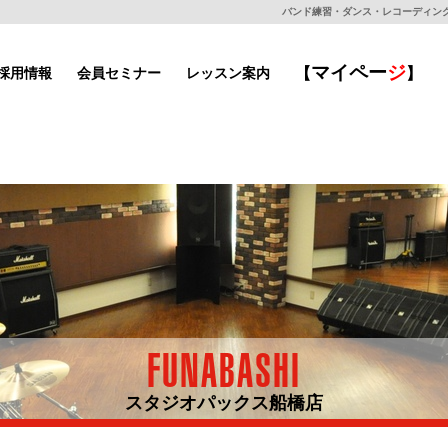
バンド練習・ダンス・レコーディングもで
マイ
ペー
ジ
採用情報
会員セミナー
レッスン案内
【
】
FUNABASHI
スタジオパックス船橋店