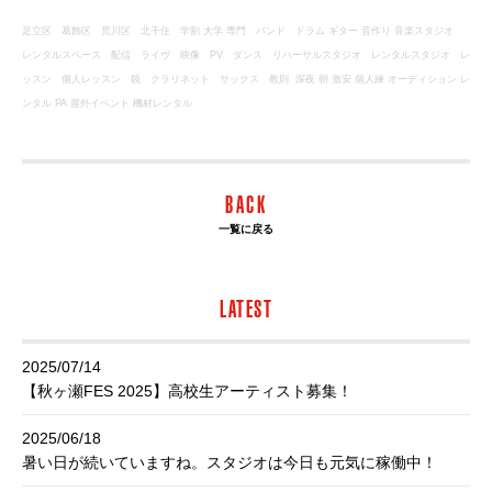
足立区
葛飾区
荒川区
北千住 学割 大学 専門
バンド
ドラム ギター 音作り
音楽スタジオ
レンタルスペース
配信
ライヴ
映像
PV
ダンス
リハーサルスタジオ
レンタルスタジオ
レ
ッスン
個人レッスン
鏡
クラリネット
サックス
教則 深夜 朝 激安 個人練 オーディション レ
ンタル PA 屋外イベント 機材レンタル
BACK
一覧に戻る
LATEST
2025/07/14
【秋ヶ瀬FES 2025】高校生アーティスト募集！
2025/06/18
暑い日が続いていますね。スタジオは今日も元気に稼働中！