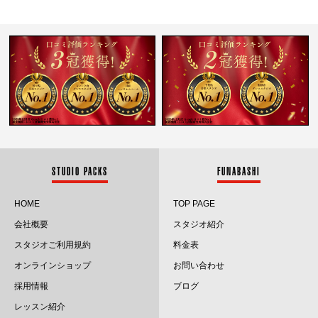
2025.4
2025.3
2025.2
2025.1
2024.12
2024.11
STUDIO PACKS
FUNABASHI
2024.10
HOME
TOP PAGE
会社概要
スタジオ紹介
2024.9
スタジオご利用規約
料金表
2024.8
オンラインショップ
お問い合わせ
採用情報
ブログ
2024.7
レッスン紹介
2024.6