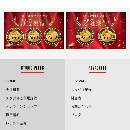
2025.4
2025.3
2025.2
2025.1
2024.12
2024.11
STUDIO PACKS
FUNABASHI
2024.10
HOME
TOP PAGE
会社概要
スタジオ紹介
2024.9
スタジオご利用規約
料金表
2024.8
オンラインショップ
お問い合わせ
採用情報
ブログ
2024.7
レッスン紹介
2024.6