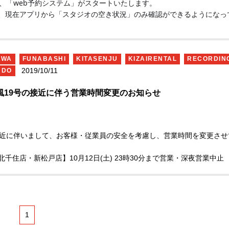
り、「web予約システム」がスタートいたします。
、現在アプリから「スタジオの空き状況」のみ確認ができるようになっ
をご確認ください)
AWA
FUNABASHI
KITASENJU
KIZAIRENTAL
RECORDIN
2019/10/11
UDO
1月中旬よりスタート予定です！
風19号の接近に伴う営業時間変更のお知らせ
来通りお電話のみの受付となりますのでご注意ください。
接近に伴いまして、お客様・従業員の安全を考慮し、営業時間を変更させ
北千住店・新松戸店】
10月12日(土) 23時30分まで営業・深夜営業中止
日) 朝8時から営業再開予定
常通り営業
よって営業時間変更の可能性がございます。あらかじめご了承ください
風の影響による10月12日0時〜13日24時までのご予約キャンセルにつ
対応させていただきます。
1
にお電話ください。