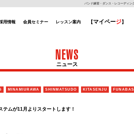
バンド練習・ダンス・レコーディングもで
マイ
ペー
ジ
採用情報
会員セミナー
レッスン案内
【
】
NEWS
ニュース
G
MINAMIURAWA
SHINMATSUDO
KITASENJU
FUNABAS
システムが11月よりスタートします！