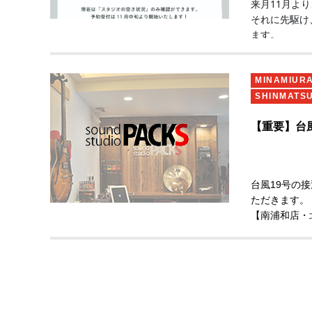
来月11月よ
それに先駆け
ます。
(詳細は画像
MINAMIUR
SHINMATS
予約受付は1
【重要】台
それまでは従
台風19号の
ただきます。
【南浦和店・
10月13日(
【船橋店】通
被害状況等に
なお、この台
ては、無料で
ご予約の店舗