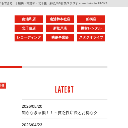
きる！ | 船橋・南浦和・北千住・新松戸の音楽スタジオ sound studio PACKS
南浦和店
南浦和本社店
船橋店
北千住店
新松戸店
機材レンタル
レコーディング
映像事業部
スタジオライブ
HI
LATEST
2026/05/20
知らなきゃ損！！～貧乏性店長とお得なクーポン～
2026/04/23