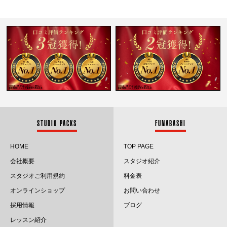
2026.2
2026.1
2025.12
2025.11
2025.10
2025.9
STUDIO PACKS
FUNABASHI
2025.8
HOME
TOP PAGE
会社概要
スタジオ紹介
2025.7
スタジオご利用規約
料金表
2025.6
オンラインショップ
お問い合わせ
採用情報
ブログ
2025.5
レッスン紹介