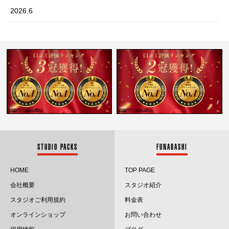
2026.6
2026.5
2026.4
2026.3
2026.2
2026.1
2025.12
STUDIO PACKS
FUNABASHI
2025.11
HOME
TOP PAGE
会社概要
スタジオ紹介
2025.10
スタジオご利用規約
料金表
2025.9
オンラインショップ
お問い合わせ