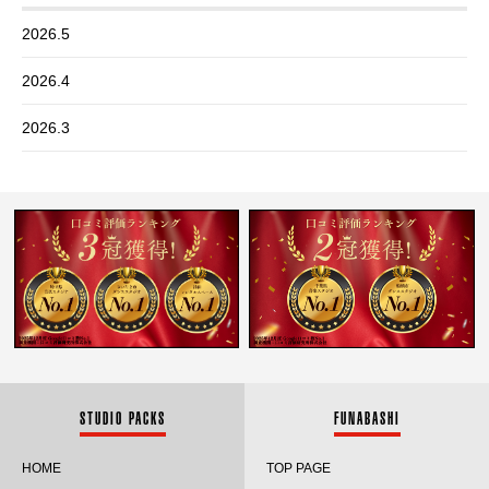
2026.5
2026.4
2026.3
2026.2
2026.1
2025.12
2025.11
2025.10
2025.9
STUDIO PACKS
FUNABASHI
2025.8
HOME
TOP PAGE