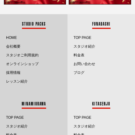
2025.10
2025.9
STUDIO PACKS
FUNABASHI
2025.8
HOME
TOP PAGE
会社概要
スタジオ紹介
2025.7
スタジオご利用規約
料金表
2025.6
オンラインショップ
お問い合わせ
採用情報
ブログ
2025.5
レッスン紹介
2025.4
2025.3
MINAMIURAWA
KITASENJU
2025.2
TOP PAGE
TOP PAGE
2025.1
スタジオ紹介
スタジオ紹介
料金表
料金表