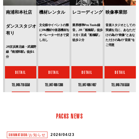
南浦和本社店
機材レンタル
レコーディング
映像事業部
文化祭やイベントの際
業界標準Pro Tools録
音楽スタジオとしての
ダンススタジオ
にPA機材や楽器機材を
音。JR「船橋駅」徒歩
実績を元に、あなただ
有り
オペレーター付きで貸
３分 / 京成「船橋駅」
けの為の“映像”とあな
し出し
徒歩２分
ただけの為の”音楽”を
ご用意
JR京浜東北線・武蔵野
線『南浦和駅』徒歩1
分
DETAIL
DETAIL
DETAIL
DETAIL
TEL.048-710-5550
TEL.047-489-1398
TEL.047-409-1407
TEL.048-710-5550
PACKS NEWS
2026/04/23
SHINMATSUDO/お知らせ