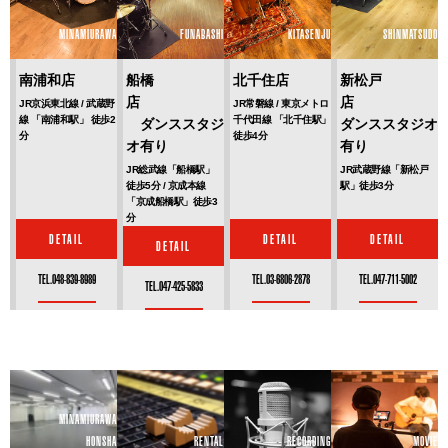
MINAMIURAWA
FUNABASHI
KITASENJU
SHINMATSUDO
南浦和店
船橋
北千住店
新松戸
店
店
JR京浜東北線 / 武蔵野
JR常磐線 / 東京メトロ
線 「南浦和駅」 徒歩2
千代田線 「北千住駅」
ダンススタジ
ダンススタジオ
分
徒歩4分
オ有り
有り
JR総武線「船橋駅」
JR武蔵野線「新松戸
徒歩5分 / 京成本線
駅」徒歩3分
「京成船橋駅」徒歩3
分
DETAIL
DETAIL
DETAIL
DETAIL
TEL.048-839-8989
TEL.03-6806-2878
TEL.047-711-5002
TEL.047-425-5833
MINAMIURAWA
HONSHA
RENTAL
RECORDING
MOVIE