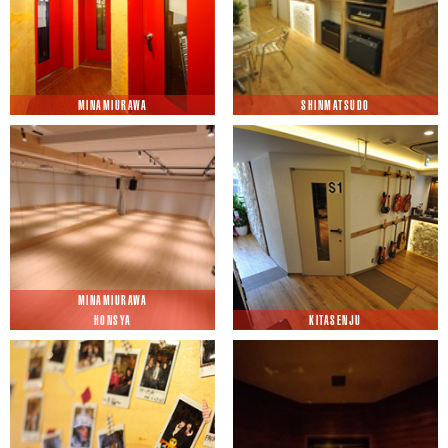
MINAMIURAWA
SHINMATSUDO
MINAMIURAWA
HONSYA
KITASENJU