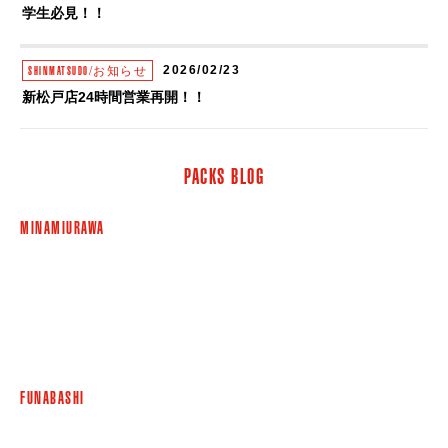
学生必見！！
2026/02/23
SHINMATSUDO/お知らせ
新松戸店24時間営業再開！！
2026/01/10
SHINMATSUDO/お知らせ
PACKS BLOG
【新年のご挨拶】ダンススタジオ限定！最大3,000円OFFクーポン配布中
MINAMIURAWA
2025/09/17
SHINMATSUDO/お知らせ
料金改定のお知らせ【2025年12月1日より】
MINAMIURAWAHONSHA/お知らせ
FUNABASHI/お知らせ
MINAMIURAWA/お知らせ
KITASENJU/お知らせ
RECORDING/お知らせ
2025/07/17
SHINMATSUDO/お知らせ
【会員証アプリシステムメンテナンスのお知らせ】
FUNABASHI
2024/07/31
SHINMATSUDO/お知らせ