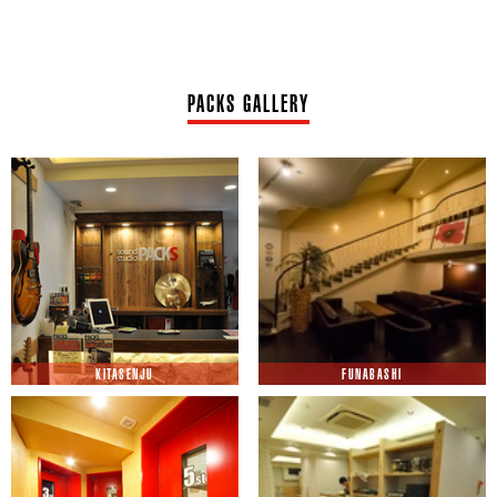
PACKS GALLERY
KITASENJU
FUNABASHI