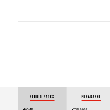
STUDIO PACKS
FUNABASHI
•HOME
•
TOP PAGE