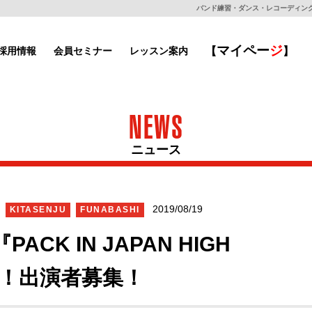
バンド練習・ダンス・レコーディングもで
マイ
ペー
ジ
採用情報
会員セミナー
レッスン案内
【
】
NEWS
ニュース
2019/08/19
KITASENJU
FUNABASHI
K IN JAPAN HIGH
定！出演者募集！