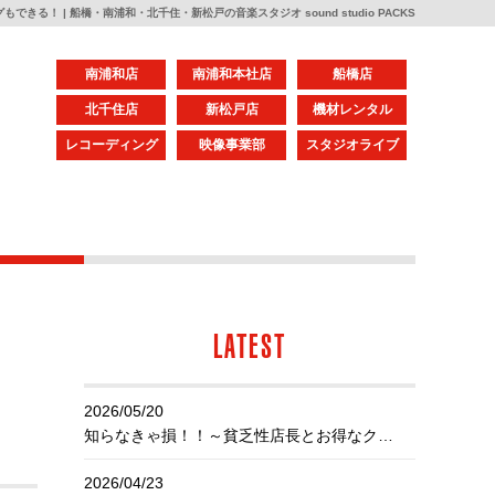
きる！ | 船橋・南浦和・北千住・新松戸の音楽スタジオ sound studio PACKS
南浦和店
南浦和本社店
船橋店
北千住店
新松戸店
機材レンタル
レコーディング
映像事業部
スタジオライブ
LATEST
2026/05/20
知らなきゃ損！！～貧乏性店長とお得なクーポン～
2026/04/23