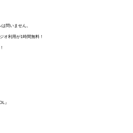
ルは問いません。
ジオ利用が1時間無料！
！
OOL』