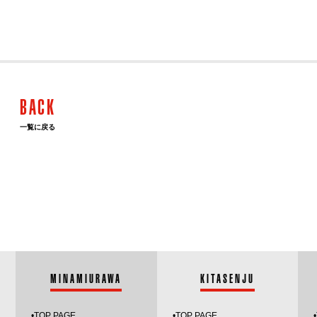
BACK
一覧に戻る
MINAMIURAWA
KITASENJU
•
TOP PAGE
•
TOP PAGE
•