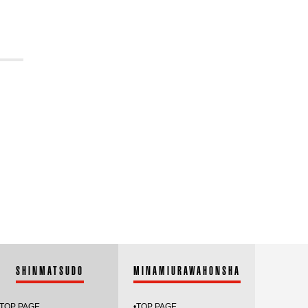
2023.6
2023.5
2023.4
2023.3
2023.2
2023.1
2022.12
2022.11
2022.10
SHINMATSUDO
MINAMIURAWAHONSHA
2022.9
2022.8
TOP PAGE
•
TOP PAGE