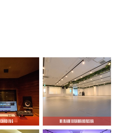
2019/12/25
！
『とうとう明日』
2019/12/03
『PACK IN JAPAN HIGH SCHOOL ～冬休み編～、開催迫る！！！』
2019/11/07
『ついに…！！！』
ECORDING
MINAMIURAWAHONSHA