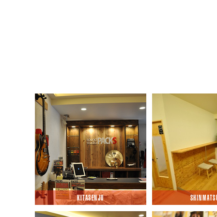
2020/10/16
2022/05/
営業時間フルパワー！！
クーポン
2020/09/03
2022/04/
君と夏の終わり
春よ～～
2020/07/22
2022/03/
南浦和店の営業時間！
深夜回数
KITASENJU
SHINMATS