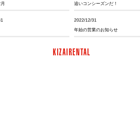
2月
追いコンシーズンだ！
31
2022/12/31
年始の営業のお知らせ
07
2022/11/30
KIZAIRENTAL
スト！
師走です
無料授業
29
2022/10/30
香り
ハロウィン！！
30
2022/08/31
み
ギターセミナーれぽーーーと！
14
2022/07/31
つ！なつ！なつ！ここなっつ！
夏休み～深夜早朝に練習だ！！