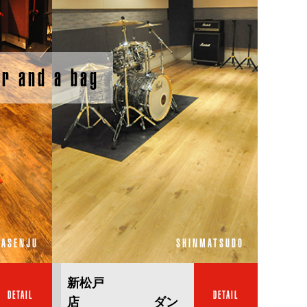
ar and a bag
TASENJU
SHINMATSUDO
新松戸
DETAIL
DETAIL
店 ダン