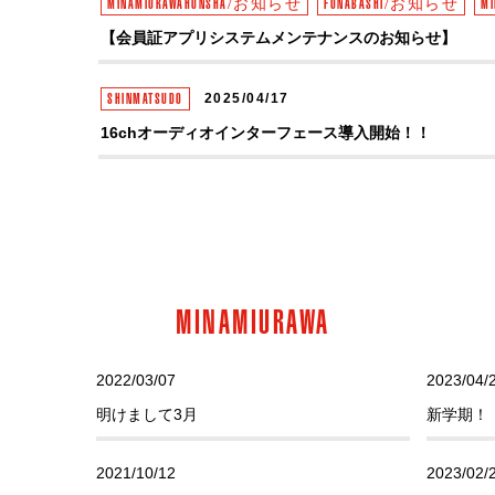
MINAMIURAWAHONSHA/お知らせ
FUNABASHI/お知らせ
M
【会員証アプリシステムメンテナンスのお知らせ】
SHINMATSUDO
2025/04/17
16chオーディオインターフェース導入開始！！
SHINMATSUDO
2025/03/03
VIVA LA ROCK × the telephones
SHINMATSUDO
2025/03/03
MINAMIURAWA
新時代 尚美×PACKS
2022/03/07
2023/04/
SHINMATSUDO
2025/03/03
明けまして3月
新学期！
Teens Rock in SAITAMA 関東地区大会
2021/10/12
2023/02/
SHINMATSUDO
2024/11/16