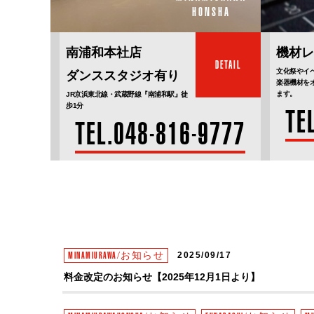
HONSHA
南浦和本社店
機材レ
DETAIL
文化祭やイ
ダンススタジオ有り
楽器機材を
ます。
JR京浜東北線・武蔵野線『南浦和駅』徒
歩1分
TE
TEL.048-816-9777
MINAMIURAWA/お知らせ
2025/09/17
料金改定のお知らせ【2025年12月1日より】