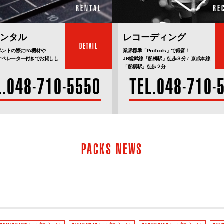
RENTAL
RE
ンタル
レコーディング
DETAIL
ベントの際にPA機材や
業界標準「ProTools」で録音！
オペレーター付きでお貸しし
JR総武線「船橋駅」徒歩３分 / 京成本線
「船橋駅」徒歩２分
L.048-710-5550
TEL.048-710-
PACKS NEWS