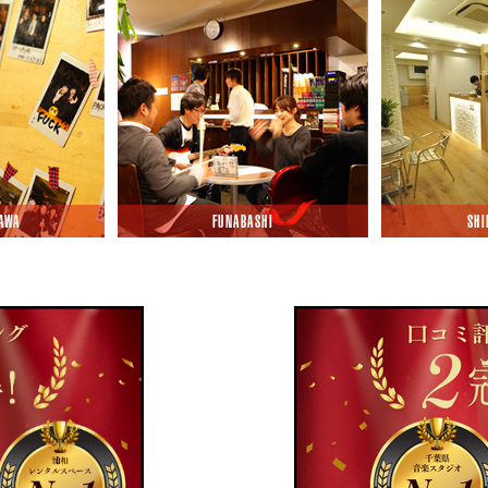
AWA
FUNABASHI
SH