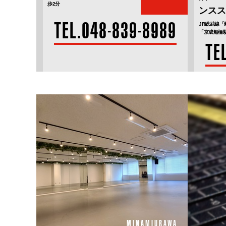
歩2分
ンスス
TEL.048-839-8989
JR総武線「
「京成船橋
TE
MINAMIURAWA