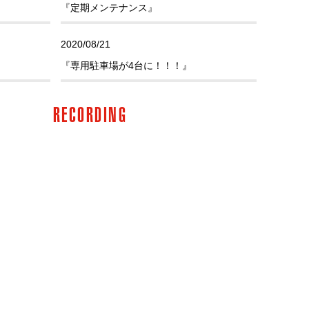
『定期メンテナンス』
2020/08/21
『専用駐車場が4台に！！！』
2020/06/06
RECORDING
『Marshall JCM900、全部屋導入完了!!!』
2020/05/18
『文化の繋ぎ役として』
2020/01/20
『ピアノの調律完了！』
2019/12/28
『敷パネル導入！』