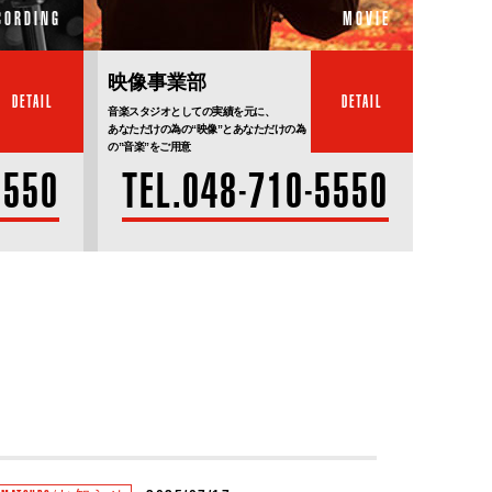
CORDING
MOVIE
映像事業部
DETAIL
DETAIL
音楽スタジオとしての実績を元に、
あなただけの為の“映像”とあなただけの為
の”音楽”をご用意
5550
TEL.048-710-5550