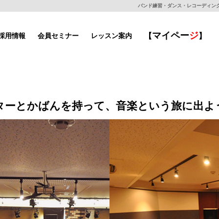
バンド練習・ダンス・レコーディングもで
マイ
ペー
ジ
採用情報
会員セミナー
レッスン案内
【
】
ターとかばんを持って、音楽という旅に出よ