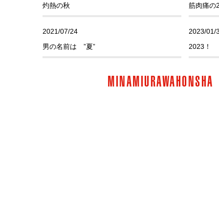
灼熱の秋
筋肉痛の
これからもご安心してご利用いただく為に・・・
2021/07/24
2023/01/
SHINMATSUDO
2024/11/06
男の名前は ”夏”
2023！
【速報】新クーポン登場！！
2021/05/11
2022/12/
MINAMIURAWAHONSHA
MINAMIURAWA
SHINMATSUDO
2024/09/09
イベントやりたいなん
2022ラ
尚美ミュージックカレッジ専門学校ｘstudioPACKS 
2021/03/17
2022/09/
2024/08/16
始まりですか
金木犀の
サマーソニック2024
2020/12/31
2022/08/
ありがとう２０２０！
なつやす
2020/11/28
2022/07/
芸術の秋
なつ！な