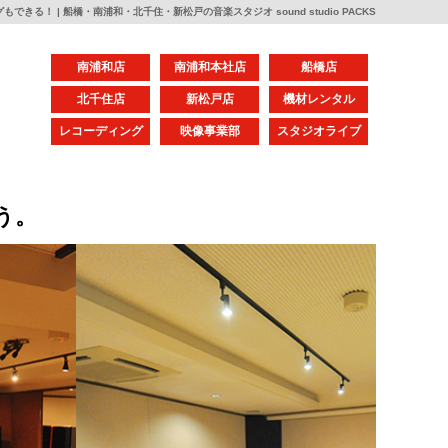
きる！ | 船橋・南浦和・北千住・新松戸の音楽スタジオ sound studio PACKS
南浦和店
南浦和本社店
船橋店
北千住店
新松戸店
機材レンタル
レコーディング
映像事業部
スタジオライブ
う。