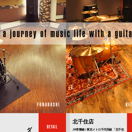
 a journey of music life with a guit
KI
FUNABASHI
北千住店
DETAIL
 ダ
JR常磐線 / 東京メトロ千代田線 「北千住